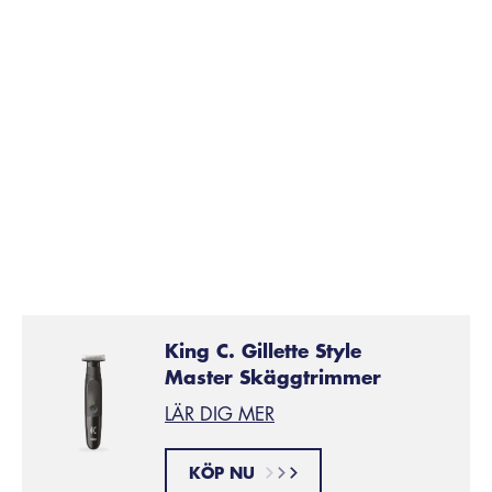
använda gel, olja och balsam för skägg. Trimma håret
vid behov så att det inte ser ovårdat ut.
Hur håller man mustaschen snygg?
Se till att mustaschen behåller sin stil genom att ansa
den varje vecka. Mustaschen måste vara torr och
kammad innan du börjar trimma den. Avsluta med att
applicera ett balsam. Detta hjälper dig att tämja
ostyrigt hår.
King C. Gillette Style
Master Skäggtrimmer
LÄR DIG MER
KÖP NU