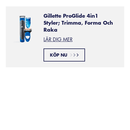
Gillette ProGlide 4in1
Styler; Trimma, Forma Och
Raka
LÄR DIG MER
KÖP NU
Originalmustaschen
Passande ansiktsform:
alla ansiktsformer. Det är en av
de mest mångsidiga stilarna!
En trimmad mustasch som sitter precis ovanför