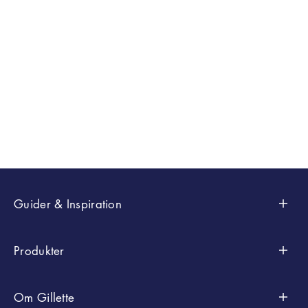
Lär dig hur du
Oavsett vad du
trimmar och
kallar din
Din raknings
rakar
kroppsrakningsrutin
slutar inte n
armhålans hår
– trimning, ritual,
dragit det si
som ett proffs,
manscapin...
med rakhyv.
och lägg til...
EN SAVOIR
EN SAVOIR
PLUS
EN
PLUS
SAVOIR
PLUS
Guider & Inspiration
Styling
Produkter
Raktips
Efter Samlingar
Om Gillette
Kroppsrakning Och Trimning