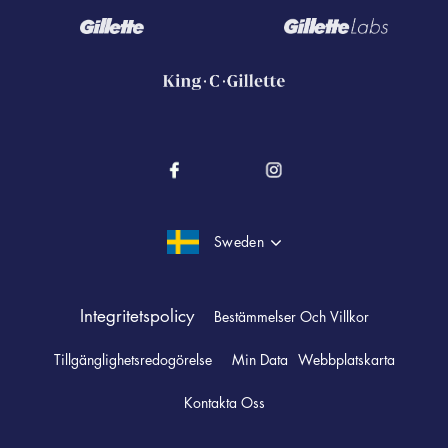
Hudvård
Fusion
Rakhyvlar
Social Hållbarhet
Alla Artiklar
Gillette PRO
Blad
Covid19
MACH3
Styler
Säkerhet
Styler
Rakgel, Rakkräm Och Aftershave
Sweden
Skäggvård
Alla Produkter
Integritetspolicy
Bestämmelser Och Villkor
Tillgänglighetsredogörelse
Min Data
Webbplatskarta
Kontakta Oss