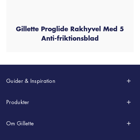
Gillette Proglide Rakhyvel Med 5
Anti-friktionsblad
Guider & Inspiration
Styling
Produkter
Raktips
Efter Samlingar
Om Gillette
Kroppsrakning Och Trimning
SkinGuard
Efter Typ
Vår Berättelse