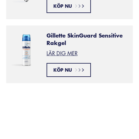
KÖP NU
Gillette SkinGuard Sensitive
Rakgel
LÄR DIG MER
KÖP NU
Vad får håret att växa?
Att ta hand om hårbotten är ett av de bästa sätten att
hålla håret friskt över tid. Genom att regelbundet