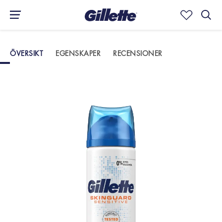
Rakprodukter
Rakgel, rakkräm och aftershave
Gillette
ÖVERSIKT
EGENSKAPER
RECENSIONER
SkinGuard Sensitive rakgel