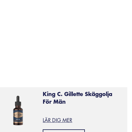
ätt att använda
et är svårt att underhålla en vana om det känns jobbigt at
ar ökat i popularitet har även mångfalden av produkter ökat. 
käggrengöring för dig och dina behov. En enkel pumpflask
adrumsprodukter är ofta ett givet alternativ.
ågra andra produkter som kan vara aktuella:
skäggolja
, 
åra
skäggvårdsprodukter
om du vill ha mer information.
King C. Gillette Skäggolja
För Män
LÄR DIG MER