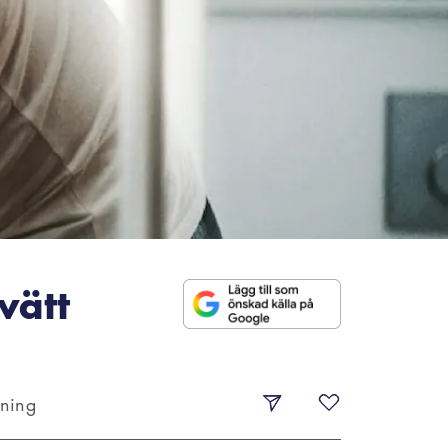
vätt
sning