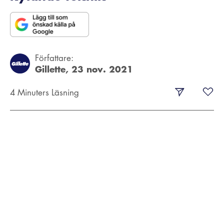
Författare:
Gillette,
23 nov. 2021
4 Minuters Läsning
För de flesta av oss börjar varje morgon i badrummet
där vi påbörjar vår dagliga kroppsvårdsrutin. Och för
många är rakning en del av den rutinen.